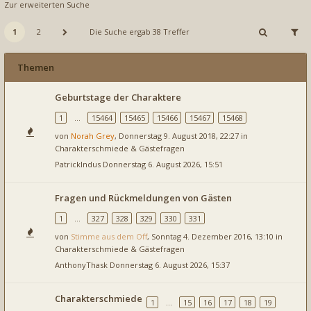
Zur erweiterten Suche
1
2
Die Suche ergab 38 Treffer
Themen
Geburtstage der Charaktere
1
…
15464
15465
15466
15467
15468
von
Norah Grey
, Donnerstag 9. August 2018, 22:27 in
Charakterschmiede & Gästefragen
PatrickIndus
Donnerstag 6. August 2026, 15:51
Fragen und Rückmeldungen von Gästen
1
…
327
328
329
330
331
von
Stimme aus dem Off
, Sonntag 4. Dezember 2016, 13:10 in
Charakterschmiede & Gästefragen
AnthonyThask
Donnerstag 6. August 2026, 15:37
Charakterschmiede
1
…
15
16
17
18
19