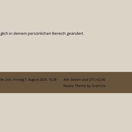
äglich in deinem persönlichen Bereich geändert.
lle Zeit: Freitag 7. August 2026, 15:38
Alle Zeiten sind
UTC+02:00
Ravaio Theme by
Gramziu